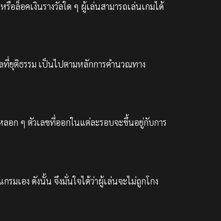
หรือล็อคเงินรางวัลใด ๆ ผู้เล่นสามารถเล่นเกมได้
ัลที่ยุติธรรม เป็นไปตามหลักการคำนวณทาง
ลอก ๆ ตัวเลขที่ออกในแต่ละรอบจะขึ้นอยู่กับการ
ง ดังนั้น จึงมั่นใจได้ว่าผู้เล่นจะไม่ถูกโกง