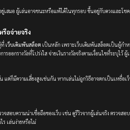
ยู่เสมอ ผู้เล่นอาจชนะหรือแพ้ได้ในทุกรอบ ขึ้นอยู่กับดวงและโชคชะ
หรือจ่ายจริง
ที่
เว็บเดิมพันสล็อต
เป็นหลัก เพราะเว็บเดิมพันสล็อตเป็นผู้กำ
การออกรางวัลที่โปร่งใส จ่ายเงินรางวัลจริงตามเงื่อนไขที่ระบุไว้ ผ
่ก็มีความเสี่ยงสูงเช่นกัน หากเล่นไม่ถูกวิธีอาจตกเป็นเหยื่อเว็บส
รวจสอบความน่าเชื่อถือของเว็บ เช่น ดูรีวิวจากผู้เล่นจริง ตรวจส
ไร เล่นง่ายหรือไม่