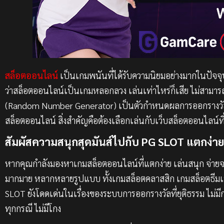
สล็อตออนไลน์
เป็นเกมพนันที่ได้รับความนิยมอย่างมากในปัจจุบ
ว่าสล็อตออนไลน์เป็นเกมหลอกลวง เล่นเท่าไหร่ก็เสีย ไม่สามา
(Random Number Generator) เป็นตัวกำหนดผลการออกรางวัล ซ
สล็อตออนไลน์ สิ่งสำคัญคือต้องเลือกเล่นกับเว็บสล็อตออนไลน์ที่
สัมผัสความสนุกสุดมันส์ไปกับ PG SLOT แตกง่าย 
หากคุณกำลังมองหาเกมสล็อตออนไลน์ที่แตกง่าย เล่นสนุก จ่ายจริง 
มากมาย หลากหลายรูปแบบ ทั้งเกมสล็อตคลาสสิก เกมสล็อตธีม
SLOT ยังโดดเด่นในเรื่องของระบบการออกรางวัลที่ยุติธรรม ไม่มีการล
ทุกกรณี ไม่มีโกง