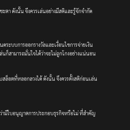
ตา ดังนั้น จึงควรเล่นอย่างมีสติและรู้จักจำกัด
หนดระบบการออกรางวัลและเงื่อนไขการจ่ายเงิน
ู้เล่นก็สามารถมั่นใจได้ว่าจะไม่ถูกโกงอย่างแน่นอน
ล็อตที่หลอกลวงได้ ดังนั้น จึงควรตั้งสติก่อนเล่น
อบว่ามีใบอนุญาตการประกอบธุรกิจหรือไม่ ที่สำคัญ