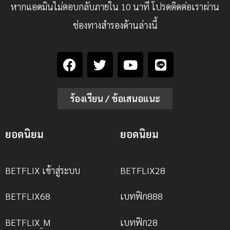
หากแอดมินไม่ตอบกลับภายใน 10 นาที โปรดติดต่อเราผ่าน
ช่องทางสำรองด้านล่างนี้
ร้องเรียน / ข้อเสนอแนะ
ยอดนิยม
ยอดนิยม
BETFLIX เข้าสู่ระบบ
BETFLIX28
BETFLIX68
เบทฟิก888
BETFLIX_M
เบทฟิก28