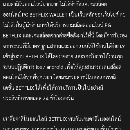
เกมคาสิโนออนไลน์มากมาย ไม่ได้จำกัดแค่เกมสล็อต
ออนไลน์
PG BETFLIX WALLET
เป็นเว็บหลักของเว็บไซต์ PG
ไม่ได้เป็นผู้นำด้านการให้บริการเกมสล็อตออนไลน์
PG
BETFLIX
และเกมสล็อตจากค่ายชื่อดังมาไว้ที่นี่ โดยมีการรับรอง
จากระบบที่มีมาตราฐานสากลและออกแบบให้ใช้งานได้ง่าย เรา
เข้าสู่ระบบ
BETFLIX
ได้โดยง่ายดาย และรองรับการใช้งานทุก
ระบบปฏิบัติการ ios / android เพื่อให้คุณสามารถเล่นสล็อต
ออนไลน์ได้ทุกที่ทุกเวลา โดยสามารถดาวน์โหลดแอพพลิ
เคชั่น
BETFLIX
ได้เพื่อให้การบริการเป็นไปอย่างมี
ประสิทธิภาพตลอด 24 ชั่วโมงต่อวัน
เราคือคาสิโนออนไลน์
BETFLIX
พบกับเกมคาสิโนออนไลน์
หลากหลายรูปแบบมากกว่า 200 เกม จากค่ายเกมชั้นนำกว่า