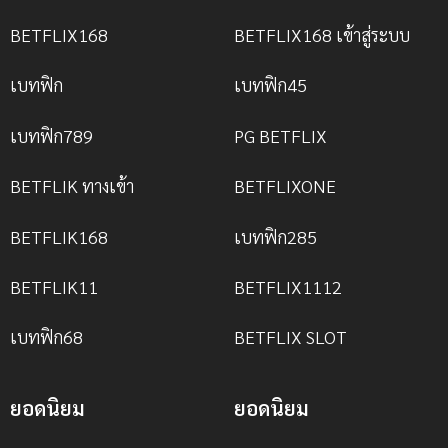
BETFLIX168
BETFLIX168 เข้าสู่ระบบ
เบทฟิก
เบทฟิก45
เบทฟิก789
PG BETFLIX
BETFLIK ทางเข้า
BETFLIXONE
BETFLIK168
เบทฟิก285
BETFLIK11
BETFLIX1112
เบทฟิก68
BETFLIX SLOT
ยอดนิยม
ยอดนิยม