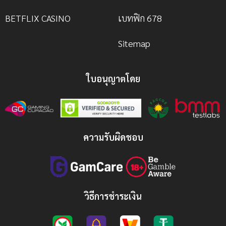
BETFLIX CASINO
เบทฟิก 678
Sitemap
ใบอนุญาตโดย
ความรับผิดชอบ
วิธีการชำระเงิน