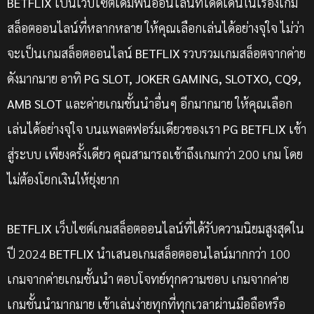
BETFLIX
เป็นเว็บไซต์เดิมพันออนไลน์ที่โดดเด่นในเรื่องเกม
สล็อตออนไลน์ที่หลากหลาย ให้คุณเลือกเล่นได้อย่างจุใจ ไม่ว่า
จะเป็นเกมสล็อตออนไลน์
BETFLIX
รวบรวมเกมสล็อตจากค่าย
ดังมากมาย อาทิ
PG SLOT, JOKER GAMING, SLOTXO, CQ9,
AMB SLOT
และค่ายเกมชั้นนำอื่นๆ อีกมากมาย ให้คุณเลือก
เล่นได้อย่างจุใจ บนแพลตฟอร์มเดียวของเรา
PG BETFLIX
เข้า
สู่ระบบ เพียงครั้งเดียว คุณสามารถเข้าถึงเกมกว่า 200 เกม โดย
ไม่ต้องโยกเงินให้ยุ่งยาก
BETFLIX
เว็บไซต์เกมสล็อตออนไลน์ที่ได้รับความนิยมสูงสุดใน
ปี 2024
BETFLIX
นำเสนอเกมสล็อตออนไลน์มากกว่า 100
เกมจากค่ายเกมชั้นนำ ตอบโจทย์ทุกความชอบ เกมจากค่าย
เกมชั้นนำมากมาย เข้าเล่นง่ายทุกที่ทุกเวลาผ่านมือถือหรือ