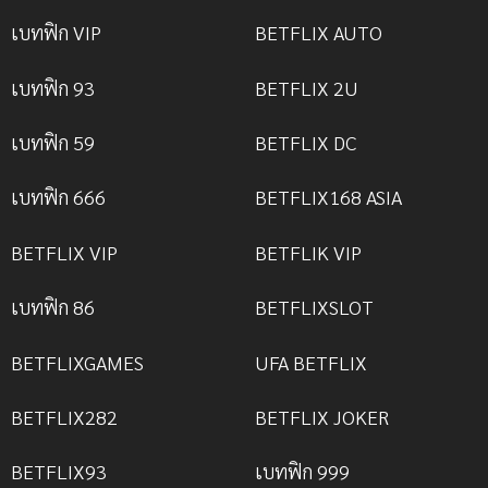
เบทฟิก VIP
BETFLIX AUTO
เบทฟิก 93
BETFLIX 2U
เบทฟิก 59
BETFLIX DC
เบทฟิก 666
BETFLIX168 ASIA
BETFLIX VIP
BETFLIK VIP
เบทฟิก 86
BETFLIXSLOT
BETFLIXGAMES
UFA BETFLIX
BETFLIX282
BETFLIX JOKER
BETFLIX93
เบทฟิก 999