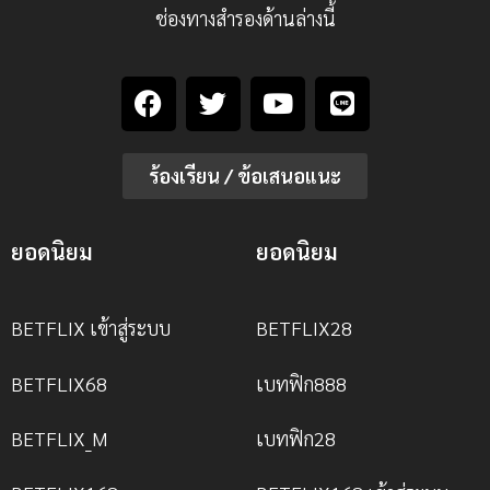
ช่องทางสำรองด้านล่างนี้
ร้องเรียน / ข้อเสนอแนะ
ยอดนิยม
ยอดนิยม
BETFLIX เข้าสู่ระบบ
BETFLIX28
BETFLIX68
เบทฟิก888
BETFLIX_M
เบทฟิก28