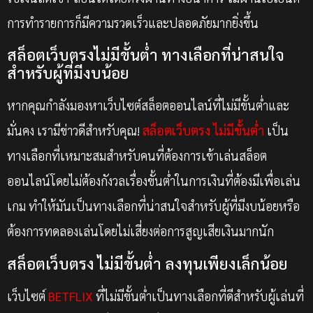
การทำรายการก็มีความรวดเร็วและปลอดภัยมากยิ่งขึ้น
สล็อตเว็บตรงไม่มีขั้นต่ำ ทางเลือกที่น่าสนใจ
สำหรับผู้ที่มีงบน้อย
หากคุณกำลังมองหาเว็บไซต์สล็อตออนไลน์ที่ไม่มีขั้นต่ำและ
มั่นคง เรามีข่าวดีสำหรับคุณ!
สล็อตเว็บตรง ไม่มีขั้นต่ำ
เป็น
ทางเลือกที่เหมาะสมสำหรับคนที่ต้องการเข้าเล่นสล็อต
ออนไลน์โดยไม่ต้องกังวลเรื่องขั้นต่ำในการเงินที่ต้องมีเพื่อเล่น
เกม ทำให้มันเป็นทางเลือกที่น่าสนใจสำหรับผู้ที่มีงบน้อยหรือ
ต้องการทดลองเล่นโดยไม่เสี่ยงต่อการสูญเสียเงินมากนัก
สล็อตเว็บตรง ไม่มีขั้นต่ำ ลงทุนเพียงเล็กน้อย
เว็บไซต์
BETFLIX
ที่ไม่มีขั้นต่ำเป็นทางเลือกที่ดีสำหรับผู้เล่นที่