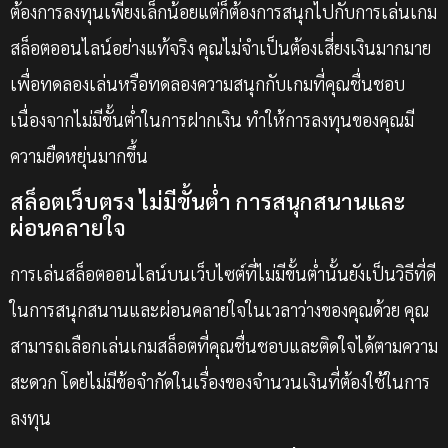
ต้องการลงทุนเพียงเล็กน้อยแต่ก็ต้องการสนุกไปกับการเล่นเกม
สล็อตออนไลน์อย่างแท้จริง คุณไม่จำเป็นต้องเสี่ยงเงินมากมาย
เพื่อทดลองเล่นหรือทดลองความสนุกกับเกมที่คุณชื่นชอบ
เนื่องจากไม่มีขั้นต่ำในการฝากเงิน ทำให้การลงทุนของคุณมี
ความยืดหยุ่นมากขึ้น
สล็อตเว็บตรง ไม่มีขั้นต่ำ การสนุกสนานและ
ผ่อนคลายใจ
การเล่นสล็อตออนไลน์บนเว็บไซต์ที่ไม่มีขั้นต่ำนั้นยังเป็นวิธีที่ดี
ในการสนุกสนานและผ่อนคลายใจในเวลาว่างของคุณด้วย คุณ
สามารถเลือกเล่นเกมสล็อตที่คุณชื่นชอบและติดใจได้ตามความ
สะดวก โดยไม่มีข้อจำกัดในเรื่องของจำนวนเงินที่ต้องใช้ในการ
ลงทุน