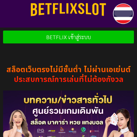
BETFLIX เข้าสู่ระบบ
สล็อตเว็บตรงไม่มีขั้นต่ำ ไม่ผ่านเอเย่นต์
ประสบการณ์การเล่นที่ไม่ต้องกังวล