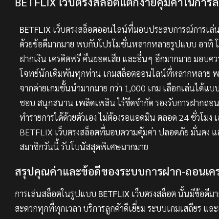
BETFLIX เว็บตรงสล็อตแตกง่ายคุ้มค่าในการ
BETFLIX
เว็บตรงสล็อตออนไลน์ที่มอบประสบการณ์การเล่นท
ด้วยข้อดีมากมาย พบกับโปรโมชั่นหลากหลายรูปแบบ อาทิ โ
ฝากเงิน เครดิตฟรี คืนยอดเสีย และอื่นๆ อีกมากมาย มอบความ
โจทย์นักเดิมพันทุกท่าน เกมสล็อตออนไลน์ที่หลากหลาย 
จากค่ายเกมชั้นนำมากมาย กว่า 1,000 เกม เลือกเล่นได้แบ
ชอบ สนุกสนาน เพลิดเพลิน ไร้ขีดจำกัด รองรับการฝากถอน
ทำรายการได้ด้วยตัวเอง ไม่ต้องรอแอดมิน ตลอด 24 ชั่วโมง 
BETFLIX เว็บตรงสล็อตที่มอบความคุ้มค่า ปลอดภัย มั่นคง
สมาชิกวันนี้ รับโบนัสสุดพิเศษมากมาย
สรุปคุณค่าและข้อดีของระบบการฝาก-ถอนเครด
การเล่นสล็อตในรูปแบบ
BETFLIX
เว็บตรงสล็อต นั้นมีข้อดี
สะดวกทุกที่ทุกเวลา บริการลูกค้าดีเยี่ยม ระบบเกมเสถียร แล