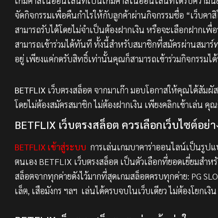
เกมคาสิโนออนไลน์ที่เป็นเกมคาสิโนออนไลน์ที่ได้รับความนิยม
จัดกิจกรรมเพื่อคืนกำไรให้กับลูกค้าผ่านกิจกรรมชื่อ “เว็บค
สามารถรับได้โดยไม่จำเป็นต้องฝากเงิน หรือจะเลือกฝากเพื่อรั
สามารถเข้าร่วมได้ทันที ทั้งนี้สำหรับสมาชิกที่สมัครผ่านสมา
อยู่ เพียงแค่กดรับสิทธิ์เท่านั้นคุณก็สามารถเข้าร่วมกิจกรรมได้
BETFLIX
เว็บตรงสล็อต จากมาเก๊า มอบโอกาสให้คุณได้สัมผ
โดยไม่ต้องสมัครสมาชิก ไม่ต้องฝากเงิน เพียงคลิกเข้าเล่น 
BETFLIX เว็บตรงสล็อต ควรเลือกเว็บไซต์อย่
BETFLIX เข้าสู่ระบบ
การเล่นเกมบาคาร่าออนไลน์เป็นรูปแบบข
ตนเอง BETFLIX เว็บตรงสล็อต เป็นตัวเลือกที่ยอดเยี่ยมสำห
สล็อตจากทุกค่ายดังไว้มากที่สุดเกมสล็อตครบทุกค่าย: PG 
เล็ต, เสือมังกร ฯลฯ เล่นได้ครบจบในเว็บเดียว ไม่ต้องโยกเงิ