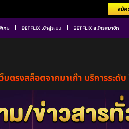
สมัค
พิเศษ
BETFLIX เข้าสู่ระบบ
BETFLIX สมัครสมาชิก
็บตรงสล็อตจากมาเก๊า บริการระดับ