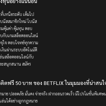
ลงทุนอย่างแน่นอน
ี่เหนือระดับ เต็มไป
บนัสสมาชิกใหม่ โบนัส
คุ้มค่า คุ้มทุน ตอบ
พบกับเกมสล็อตออนไลน์
บจุใจ ตอบโจทย์ทุกความ
เงินผ่านระบบอัตโนมัติ
เล่นสล็อตออนไลน์กับ
 และสนุกสนาน สมัคร
ิตฟรี 50 บาท ของ BETFLIX ในมุมมองที่น่าสนใ
มากมาย ปลอดภัย มั่นคง จ่ายจริง ฝากถอนรวดเร็ว มีโปรโมชั่นพิเศ
ะเล่นได้อย่างถูกกฎหมาย