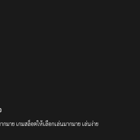
จ
ษมากมาย เกมสล็อตให้เลือกเล่นมากมาย เล่นง่าย