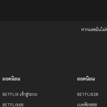
หากแอดมินไม่ต
ยอดนิยม
ยอดนิยม
BETFLIX เข้าสู่ระบบ
BETFLIX28
BETFLIX68
เบทฟิก888