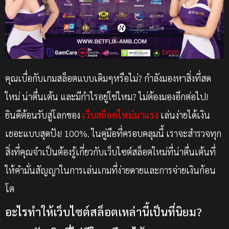
คุณเบื่อกับเกมสล็อตแบบเดิมๆหรือไม่? กำลังมองหาสิ่งที่สด
ใหม่ น่าตื่นเต้น และมีกำไรอยู่ใช่ไหม? ไม่ต้องมองอีกต่อไป!
ยินดีต้อนรับสู่โลกของ
เว็บสล็อตใหม่มาแรง
เล่นง่ายได้เงิน
เยอะแบบสุดปัง! 100%. ในคู่มือที่ครอบคลุมนี้ เราจะสำรวจทุก
สิ่งที่คุณจำเป็นต้องรู้เกี่ยวกับเว็บไซต์สล็อตใหม่ที่น่าตื่นเต้นที่
ให้คำมั่นสัญญาในการเล่นเกมที่ง่ายดายและการจ่ายเงินก้อน
โต
อะไรทำให้เว็บไซต์สล็อตเหล่านี้เป็นที่นิยม?