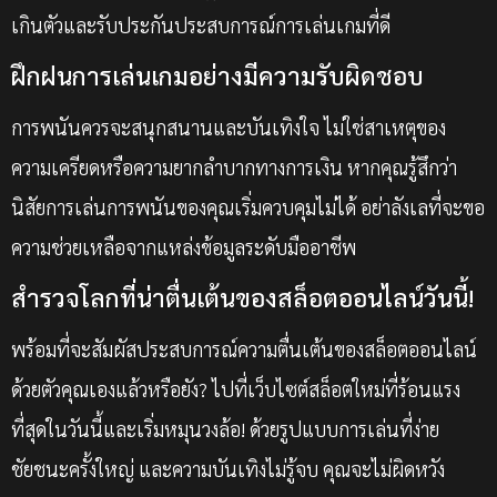
เกินตัวและรับประกันประสบการณ์การเล่นเกมที่ดี
ฝึกฝนการเล่นเกมอย่างมีความรับผิดชอบ
การพนันควรจะสนุกสนานและบันเทิงใจ ไม่ใช่สาเหตุของ
ความเครียดหรือความยากลำบากทางการเงิน หากคุณรู้สึกว่า
นิสัยการเล่นการพนันของคุณเริ่มควบคุมไม่ได้ อย่าลังเลที่จะขอ
ความช่วยเหลือจากแหล่งข้อมูลระดับมืออาชีพ
สำรวจโลกที่น่าตื่นเต้นของสล็อตออนไลน์วันนี้!
พร้อมที่จะสัมผัสประสบการณ์ความตื่นเต้นของสล็อตออนไลน์
ด้วยตัวคุณเองแล้วหรือยัง? ไปที่เว็บไซต์สล็อตใหม่ที่ร้อนแรง
ที่สุดในวันนี้และเริ่มหมุนวงล้อ! ด้วยรูปแบบการเล่นที่ง่าย
ชัยชนะครั้งใหญ่ และความบันเทิงไม่รู้จบ คุณจะไม่ผิดหวัง