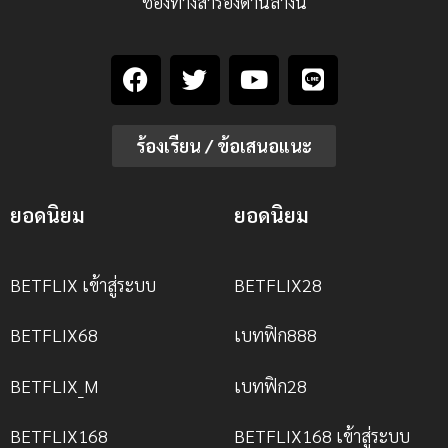
ช่องทางสำรองด้านล่างนี้
ร้องเรียน / ข้อเสนอแนะ
ยอดนิยม
ยอดนิยม
BETFLIX เข้าสู่ระบบ
BETFLIX28
BETFLIX68
เบทฟิก888
BETFLIX_M
เบทฟิก28
BETFLIX168
BETFLIX168 เข้าสู่ระบบ