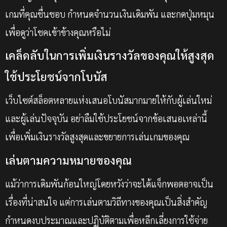
เกมที่คุณชื่นชอบ กำหนดจำนวนเงินเดิมพัน และกดปุ่มหมุน
เพื่อดูว่าโชคเข้าข้างคุณหรือไม่
เคล็ดลับในการเพิ่มเงินรางวัลของคุณให้สูงสุด
ใช้ประโยชน์จากโบนัส
เว็บไซต์สล็อตหลายแห่งเสนอโบนัสมากมายให้กับผู้เล่นใหม่
และผู้เล่นปัจจุบัน อย่าลืมใช้ประโยชน์จากข้อเสนอเหล่านี้
เพื่อเพิ่มเงินรางวัลสูงสุดและขยายการเล่นเกมของคุณ
เล่นตามความหมายของคุณ
แม้ว่าการเดิมพันก้อนใหญ่โดยหวังว่าจะได้แจ็กพอตอาจเป็น
เรื่องที่น่าสนใจ แต่การเล่นตามวิถีทางของคุณเป็นสิ่งสำคัญ
กำหนดงบประมาณและปฏิบัติตามเพื่อหลีกเลี่ยงการใช้จ่าย