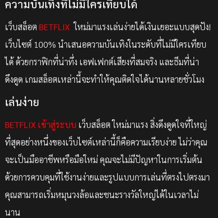
ความบันเทิงที่ไม่มีใครเทียบได้
เว็บสล็อต
BETFLIX
ใหม่มาแรงเล่นง่ายได้เงินเยอะแบบสุดปัง!
เว็บไซต์ 100% นำเสนอความบันเทิงในระดับที่ไม่มีใครเทียบ
ได้ ด้วยกราฟิกที่น่าทึ่ง เอฟเฟกต์เสียงที่สมจริง และธีมที่น่า
ดึงดูด เกมสล็อตเหล่านี้จะทำให้คุณติดใจได้นานหลายชั่วโมง
เล่นง่าย
BETFLIX เข้าสู่ระบบ
เว็บสล็อต ใหม่มาแรง สิ่งดึงดูดใจที่ใหญ่
ที่สุดอย่างหนึ่งของเว็บไซต์เหล่านี้ก็คือความเรียบง่าย ไม่ว่าคุณ
จะเป็นมืออาชีพหรือมือใหม่ คุณจะไม่มีปัญหาในการเริ่มต้น
ด้วยการควบคุมที่ใช้งานง่ายและรูปแบบการเล่นที่ตรงไปตรงมา
คุณสามารถเริ่มหมุนวงล้อและชนะรางวัลใหญ่ได้ในเวลาไม่
นาน