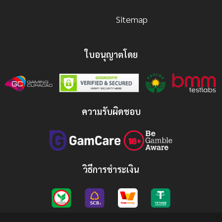
Sitemap
ใบอนุญาตโดย
ความรับผิดชอบ
วิธีการชำระเงิน