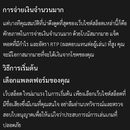
การจ่ายเงินจำนวนมาก
แต่บางทีคุณสมบัติที่น่าดึงดูดที่สุดของเว็บไซต์สล็อตเหล่านี้ก็คือ
ศักยภาพในการจ่ายเงินจำนวนมาก ด้วยโบนัสมากมาย แจ็ค
พอตที่มีกำไร และอัตรา RTP (ผลตอบแทนต่อผู้เล่น) ที่สูง คุณ
จะมีโอกาสมากมายที่จะได้เงินจากโชคของคุณ
วิธีการเริ่มต้น
เลือกแพลตฟอร์มของคุณ
เว็บสล็อต ใหม่มาแรง ในการเริ่มต้น เพียงเลือกเว็บไซต์สล็อตที่
มีชื่อเสียงซึ่งมีเกมที่คุณสนใจ อย่าลืมอ่านบทวิจารณ์และตรวจ
สอบใบอนุญาตเพื่อให้แน่ใจว่าประสบการณ์การเล่นเกมที่
ปลอดภัย