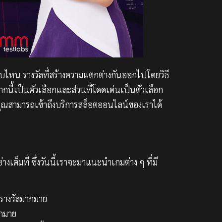
แบบไหน รางวัลที่สร้างความแตกต่างกันออกไปโดยวิธี
ี้เป็นตัวเลือกและส่วนที่โดดเด่นเป็นตัวเลือก
 คุณสามารถเข้าถึงบริการสล็อตออนไลน์ของเราได้
เต็มที่ ซึ่งวันนี้เราจะมาแนะนำเกมต่าง ๆ ที่มี
ะรางวัลมากมาย
ากมาย