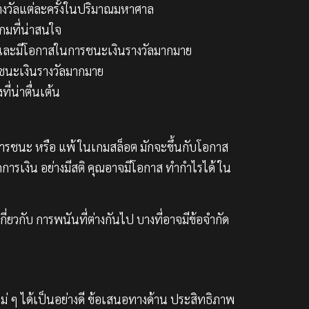
นรางวัลแต่ละครั้งในปริมาณมหาศาล
กมที่น่าสนใจ
าทายและมีโอกาสในการชนะเงินรางวัลมากมาย
รชนะเงินรางวัลมากมาย
่น่าตื่นเต้น
 การชนะ หรือ แพ้ ในเกมสล็อต มักจะขึ้นกับโอกาส
ารเงิน อย่างมีสติ คุณอาจมีโอกาส ทำกำไรได้ ใน
ยวกับ การพนันที่ต่างกันไป บางที่อาจมีข้อจำกัด
หม่ ๆ ได้เป็นอย่างดี ข้อเสนอทางด้าน ประสิทธิภาพ