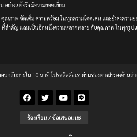
อย่างแท้จริง มีความยอดเยี่ยม
 คุณภาพ จัดเต็ม ความพร้อม ในทุกความโดดเด่น และยังคงความยอด
อก ที่สำคัญ แถมเป็นอีกหนึ่งความหลากหลาย กับคุณภาพ ในทุกรูป
อบกลับภายใน 10 นาที โปรดติดต่อเราผ่านช่องทางสำรองด้านล่างน
ร้องเรียน / ข้อเสนอแนะ