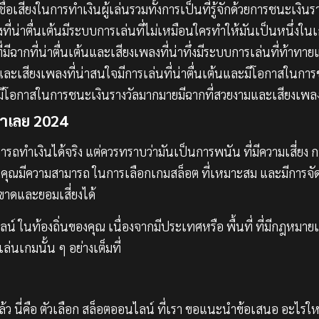
อเสียงในการทำเงินผู้เล่นรวมทั้งการเป็นที่รู้จักด้วยการชนะเงิ
ี่น่าตื่นเต้นมีระบบการเล่นที่ไม่เหมือนใครทำให้มันเป็นหนึ่งในเ
่มีฉากที่น่าตื่นเต้นและเสียงเพลงที่น่าทึ่งมีระบบการเล่นที่ท้
และเสียงเพลงที่น่าสนใจมีการเล่นที่น่าตื่นเต้นและมีโอกาสในกา
ีโอกาสในการชนะเงินรางวัลมากมายมีฉากที่สวยงามและเสียงเพลงที
มาเลย 2024
ารถทำเงินได้จริง แต่ควรทราบว่ามันเป็นการพนัน ที่มีความเสี่ยง
คุณมีความสามารถ ในการเลือกเกมสล็อต ที่เหมาะสม และมีการจัดก
ขาดและยอมเสี่ยงได้
้องถิ่นของคุณ เนื่องจากมีประเทศหรือ พื้นที่ ที่มีกฎหมายเกี่
่นเกมนั้น ๆ อย่างเต็มที่
แล้ว นี่คือ ตัวเลือก สล็อตออนไลน์ ที่เรา ขอแนะนำข้อเสนอ อะไรใ