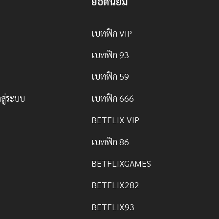
ยอดนิยม
เบทฟิก VIP
เบทฟิก 93
เบทฟิก 59
สู่ระบบ
เบทฟิก 666
BETFLIX VIP
เบทฟิก 86
BETFLIXGAMES
BETFLIX282
BETFLIX93