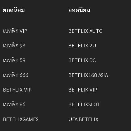
ยอดนิยม
ยอดนิยม
เบทฟิก VIP
BETFLIX AUTO
เบทฟิก 93
BETFLIX 2U
เบทฟิก 59
BETFLIX DC
เบทฟิก 666
BETFLIX168 ASIA
BETFLIX VIP
BETFLIK VIP
เบทฟิก 86
BETFLIXSLOT
BETFLIXGAMES
UFA BETFLIX