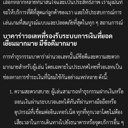
เลือกหลากหลายที่น่าสนใจและเป็นประสิทธิภาพ เรามุ่งมั่นที่
จะให้บริการที่ดีที่สุดแก่ลูกค้าของเรา และให้ประสบการณ์การ
เล่นเกมที่สมบูรณ์แบบและปลอดภัยที่สุดในทุก ๆ สถานการณ์
บาคาร่าวอเลทที่รองรับระบบการเงินที่ยอด
เยี่ยมมากมาย มีข้อดีมากมาย
การทำธุรกรรมบาคาร่าผ่านวอเลทนั้นมีข้อดีและความสะดวก
มากมายสำหรับผู้เล่น โดยเฉพาะในประเทศไทยที่วอเลทเป็น
ช่องทางการชำระเงินที่นิยมใช้กันอย่างแพร่หลาย ดังนี้:
ความสะดวกสบาย: ผู้เล่นสามารถทำธุรกรรมฝากเงินหรือ
ถอนเงินผ่านระบบวอเลทได้ทันทีผ่านทางมือถือหรือ
อุปกรณ์ที่เชื่อมต่ออินเทอร์เน็ต ทุกที่ทุกเวลาโดยไม่ต้อง
เสียเวลาในการเดินทางไปยังธนาคารหรือจุดบริการอื่น ๆ