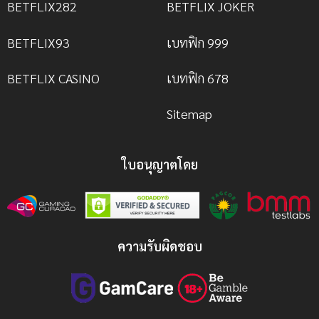
BETFLIX282
BETFLIX JOKER
BETFLIX93
เบทฟิก 999
BETFLIX CASINO
เบทฟิก 678
Sitemap
ใบอนุญาตโดย
ความรับผิดชอบ