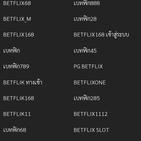
BETFLIX68
เบทฟิก888
BETFLIX_M
เบทฟิก28
BETFLIX168
BETFLIX168 เข้าสู่ระบบ
เบทฟิก
เบทฟิก45
เบทฟิก789
PG BETFLIX
BETFLIK ทางเข้า
BETFLIXONE
BETFLIK168
เบทฟิก285
BETFLIK11
BETFLIX1112
เบทฟิก68
BETFLIX SLOT