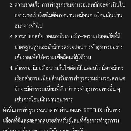
ความรวดเร็ว: การทำธุรกรรมผ่านวอเลทมักจะดำเนินไป
อย่างรวดเร็วโดยไม่ต้องรอนานเหมือนการโอนเงินผ่าน
ธนาคารทั่วไป
ความปลอดภัย: วอเลทมีระบบรักษาความปลอดภัยที่มี
มาตรฐานสูงและมักมีการตรวจสอบการทำธุรกรรมอย่าง
เข้มงวดเพื่อให้ความเชื่อถือแก่ผู้ใช้งาน
ค่าธรรมเนียมต่ำ: บางเว็บไซต์คาสิโนออนไลน์อาจมีการ
เรียกค่าธรรมเนียมสำหรับการทำธุรกรรมผ่านวอเลท แต่
มักจะมีค่าธรรมเนียมที่ต่ำกว่าการทำธุรกรรมทางอื่น ๆ
เช่นการโอนเงินผ่านธนาคาร
ดังนั้นการทำธุรกรรมบาคาร่าผ่านวอเลท
BETFLIX
เป็นทาง
เลือกที่ดีและสะดวกสบายสำหรับผู้เล่นที่ต้องการทำธุรกรรม
อย่างรวดเร็วและปลอดภัยในเวลาเดียวกัน