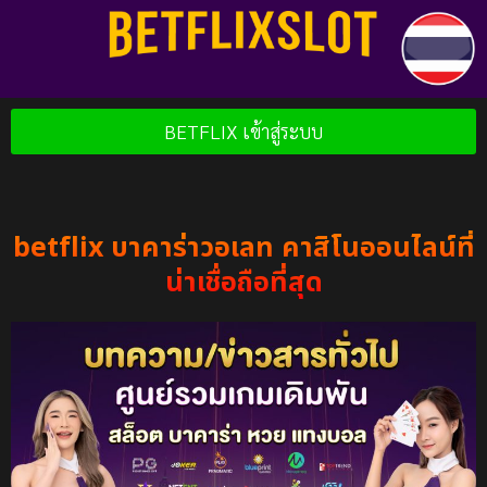
BETFLIX เข้าสู่ระบบ
betflix บาคาร่าวอเลท คาสิโนออนไลน์ที่
น่าเชื่อถือที่สุด