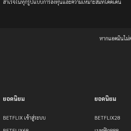
สำเร็จในทุกรูปแบบการลงทุนและความเหมาะสมที่โดดเด่น
หากแอดมินไม่ต
ยอดนิยม
ยอดนิยม
BETFLIX เข้าสู่ระบบ
BETFLIX28
BETFLIX68
เบทฟิก888