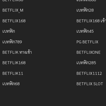
BETFLIX_M
เบทฟิก28
BETFLIX168
BETFLIX168 เข้า
เบทฟิก
เบทฟิก45
เบทฟิก789
PG BETFLIX
BETFLIK ทางเข้า
BETFLIXONE
BETFLIK168
เบทฟิก285
BETFLIK11
BETFLIX1112
เบทฟิก68
BETFLIX SLOT