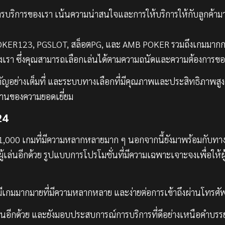
ับการบริการของเรา เน้นความน่าสนใจและการให้บริการให้กับลูกค้า
, JOKER123, PGSLOT, สล็อตPG, และ AMB POKER รวมถึงเกมมากกว่
์ของเรา ซึ่งคุณสามารถเลือกเล่นได้ตามความถนัดและความต้องการขอ
ัญอย่างเต็มที่ และระบบทางเลือกที่มีคุณภาพและประสิทธิภาพสูง พ
้านของความยอดเยี่ยม
24
 1,000 เกมที่มีความหลากหลายมาก ๆ นอกจากนี้ยังมาพร้อมกับทาง
ล่นอีกด้วย รูปแบบการโปรโมชั่นที่มีความเฉพาะเจาะจงเพื่อให้ผู
ีเกมมากมายที่มีความหลากหลาย และง่ายต่อการเข้าถึงผ่านโทรศัพท์ม
ล่นอีกด้วย และยังมอบประสบการณ์การบริการที่ดีอย่างเหนือคำบรรย