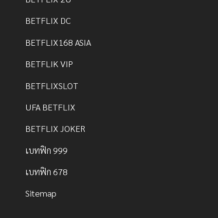
BETFLIX DC
BETFLIX168 ASIA
BETFLIK VIP
BETFLIXSLOT
UFA BETFLIX
BETFLIX JOKER
เบทฟิก 999
เบทฟิก 678
Sitemap