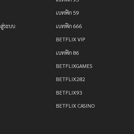
เบทฟิก 59
สู่ระบบ
เบทฟิก 666
BETFLIX VIP
เบทฟิก 86
BETFLIXGAMES
BETFLIX282
BETFLIX93
BETFLIX CASINO