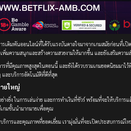
ดิมพันออนไลน์ที่ได้รับแรงบันดาลใจมาจากเกมสมัยก่อนที่เปิดให้ผ
งเพื่อเพิ่มความสนุกและสร้างความสวยงามให้มากขึ้น และยังเสริมคว
การที่มีคุณภาพสูงสุดในตอนนี้ และยังได้รวบรวมเกมยอดนิยมมาไว้ที่
ละบริการอัตโนมัติที่ดีที่สุด
รายใหญ่
่างยิ่ง ในการเล่นง่าย และการทำเงินที่ชัวร์ พร้อมที่จะให้บริการแล้
มีเกมชั้นนำมากมายเพื่อคุณ
บริการและคุณภาพที่ยอดเยี่ยม เรามุ่งมั่นที่จะเปิดประสบการณ์ให