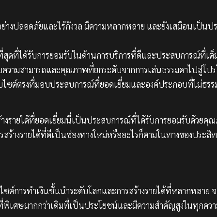
ยมอย่างปลอดภัยและไร้กังวล มีความหลากหลาย และยังเสมือนเป็นปร
่สุดที่ได้รับการยอมรับในด้านการบริการที่ดีและประสบการณ์ที่เต็
บความสามารถและคุณภาพที่ยกระดับจากการเล่นธรรมดาไปสู่โปรโมช
X เว็บไซต์ตรงที่มอบประสบการณ์ที่ยอดเยี่ยมและองค์ประกอบที่ไ
างรายได้ที่ยอดเยี่ยมนี่เป็นประสบการณ์ที่ได้รับการยอมรับด้วยค
งรายได้ที่ดีเป็นช่องทางใหม่หรืออะไรก็ตามในทางของประสิทธ
ว็บไซต์การทำเงินชั้นนำระดับโลกและการสร้างรายได้ที่หลากหลาย จาก
พิเศษมากกว่าเดิมที่เป็นประโยชน์และมีความสำคัญสูงในทุกควา