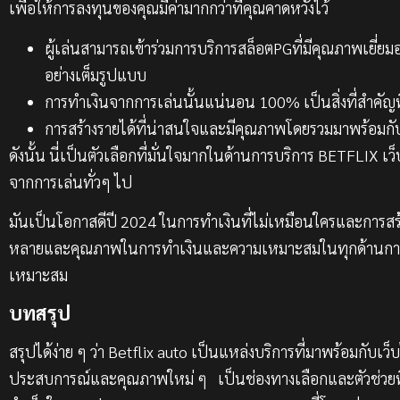
เพื่อให้การลงทุนของคุณมีค่ามากกว่าที่คุณคาดหวังไว้
ผู้เล่นสามารถเข้าร่วมการบริการสล็อตPGที่มีคุณภาพเยี่
อย่างเต็มรูปแบบ
การทำเงินจากการเล่นนั้นแน่นอน 100% เป็นสิ่งที่สำคัญที
การสร้างรายได้ที่น่าสนใจและมีคุณภาพโดยรวมมาพร้อมกั
ดังนั้น นี่เป็นตัวเลือกที่มั่นใจมากในด้านการบริการ BETFLI
จากการเล่นทั่วๆ ไป
มันเป็นโอกาสดีปี 2024 ในการทำเงินที่ไม่เหมือนใครและการสร้
หลายและคุณภาพในการทำเงินและความเหมาะสมในทุกด้านการสร้า
เหมาะสม
บทสรุป
สรุปได้ง่าย ๆ ว่า Betflix auto เป็นแหล่งบริการที่มาพร้อมกับเ
ประสบการณ์และคุณภาพใหม่ ๆ เป็นช่องทางเลือกและตัวช่วยที่