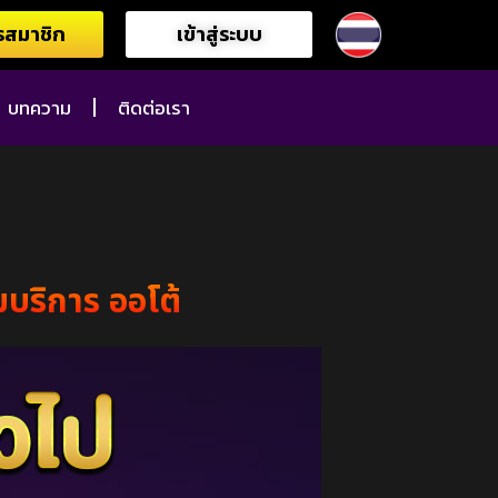
รสมาชิก
เข้าสู่ระบบ
บทความ
ติดต่อเรา
มบริการ ออโต้