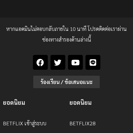
หากแอดมินไม่ตอบกลับภายใน 10 นาที โปรดติดต่อเราผ่าน
ช่องทางสำรองด้านล่างนี้
ร้องเรียน / ข้อเสนอแนะ
ยอดนิยม
ยอดนิยม
BETFLIX เข้าสู่ระบบ
BETFLIX28