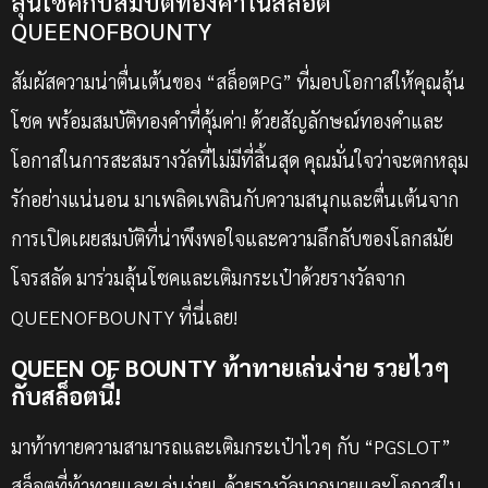
ลุ้นโชคกับสมบัติทองคำในสล็อต
QUEENOFBOUNTY
สัมผัสความน่าตื่นเต้นของ “สล็อตPG” ที่มอบโอกาสให้คุณลุ้น
โชค พร้อมสมบัติทองคำที่คุ้มค่า! ด้วยสัญลักษณ์ทองคำและ
โอกาสในการสะสมรางวัลที่ไม่มีที่สิ้นสุด คุณมั่นใจว่าจะตกหลุม
รักอย่างแน่นอน มาเพลิดเพลินกับความสนุกและตื่นเต้นจาก
การเปิดเผยสมบัติที่น่าพึงพอใจและความลึกลับของโลกสมัย
โจรสลัด มาร่วมลุ้นโชคและเติมกระเป๋าด้วยรางวัลจาก
QUEENOFBOUNTY ที่นี่เลย!
QUEEN OF BOUNTY ท้าทายเล่นง่าย รวยไวๆ
กับสล็อตนี้!
มาท้าทายความสามารถและเติมกระเป๋าไวๆ กับ “PGSLOT”
สล็อตที่ท้าทายและเล่นง่าย! ด้วยรางวัลมากมายและโอกาสใน