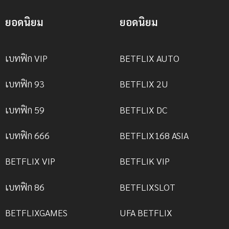
ยอดนิยม
ยอดนิยม
เบทฟิก VIP
BETFLIX AUTO
เบทฟิก 93
BETFLIX 2U
เบทฟิก 59
BETFLIX DC
เบทฟิก 666
BETFLIX168 ASIA
BETFLIX VIP
BETFLIK VIP
เบทฟิก 86
BETFLIXSLOT
BETFLIXGAMES
UFA BETFLIX