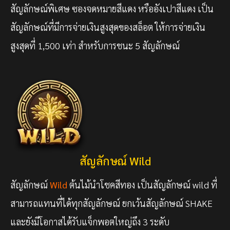
สัญลักษณ์พิเศษ ซองจดหมายสีแดง หรืออังเปาสีแดง เป็น
สัญลักษณ์ที่มีการจ่ายเงินสูงสุดของสล็อต ให้การจ่ายเงิน
สูงสุดที่ 1,500 เท่า สำหรับการชนะ 5 สัญลักษณ์
สัญลักษณ์ Wild
สัญลักษณ์
Wild
ต้นไม้นำโชคสีทอง เป็นสัญลักษณ์ wild ที่
สามารถแทนที่ได้ทุกสัญลักษณ์ ยกเว้นสัญลักษณ์ SHAKE
และยังมีโอกาสได้รับแจ็กพอตใหญ่ถึง 3 ระดับ