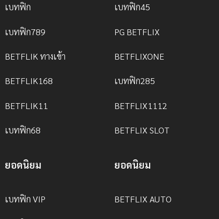
เบทฟิก
เบทฟิก45
เบทฟิก789
PG BETFLIX
BETFLIK ทางเข้า
BETFLIXONE
BETFLIK168
เบทฟิก285
BETFLIK11
BETFLIX1112
เบทฟิก68
BETFLIX SLOT
ยอดนิยม
ยอดนิยม
เบทฟิก VIP
BETFLIX AUTO