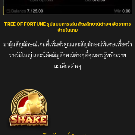
TREE OF FORTUNE รูปแบบการเล่น สัญลักษณ์ต่างๆ อัตราการ
จ่ายในเกม
มาลุ้นสัญลักษณ์เกมที่เพิ่มตัวคูณและสัญลักษณ์พิเศษเพื่อคว้า
รางวัลใหญ่ และนี่คือสัญลักษณ์ต่างๆที่คุณควรรู้พร้อมราย
ละเอียดต่างๆ